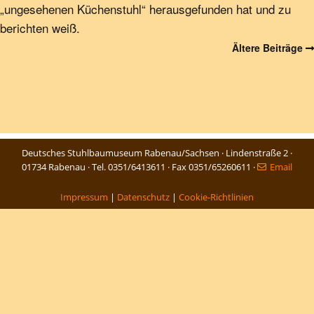
„ungesehenen Küchenstuhl“ herausgefunden hat und zu
berichten weiß.
Ältere Beiträge
Deutsches Stuhlbaumuseum Rabenau/Sachsen · Lindenstraße 2 ·
01734 Rabenau · Tel. 0351/6413611 · Fax 0351/65260611 ·
Email
Impressum
|
Datenschutz
|
Cookie-Richtlinien