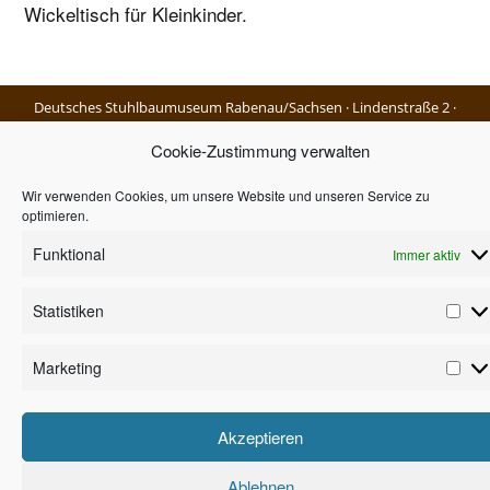
Wickeltisch für Kleinkinder.
Deutsches Stuhlbaumuseum Rabenau/Sachsen · Lindenstraße 2 ·
01734 Rabenau · Tel. 0351/6413611 · Fax 0351/65260611 ·
Email
Cookie-Zustimmung verwalten
Impressum
|
Datenschutz
|
Cookie-Richtlinien
Wir verwenden Cookies, um unsere Website und unseren Service zu
optimieren.
Funktional
Immer aktiv
Statistiken
Marketing
Akzeptieren
Ablehnen