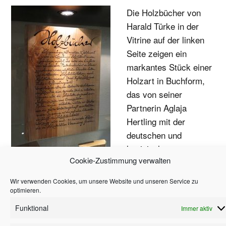
Die Holzbücher von
Harald Türke in der
Vitrine auf der linken
Seite zeigen ein
markantes Stück einer
Holzart in Buchform,
das von seiner
Partnerin Aglaja
Hertling mit der
deutschen und
lateinischen
Cookie-Zustimmung verwalten
Bezeichnung dieses
Baumes geschmückt wurde. Harald Türke zeigt
Wir verwenden Cookies, um unsere Website und unseren Service zu
ausschließlich einheimische Hölzer Ergänzt wird die
optimieren.
Ausstellung durch Bilder von Bäumen und
Funktional
Immer aktiv
kunsthandwerkliche Produkte, die zeigen, welch