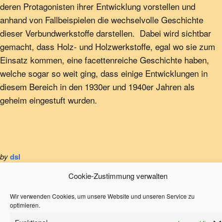
deren Protagonisten ihrer Entwicklung vorstellen und
anhand von Fallbeispielen die wechselvolle Geschichte
dieser Verbundwerkstoffe darstellen. Dabei wird sichtbar
gemacht, dass Holz- und Holzwerkstoffe, egal wo sie zum
Einsatz kommen, eine facettenreiche Geschichte haben,
welche sogar so weit ging, dass einige Entwicklungen in
diesem Bereich in den 1930er und 1940er Jahren als
geheim eingestuft wurden.
by
dsl
Cookie-Zustimmung verwalten
Vortrag im Rahmen der
Ausstellungseröffnung
Wir verwenden Cookies, um unsere Website und unseren Service zu
Ausstellung „Der ungesehene
STOFFWECHSEL
optimieren.
Designklassiker“