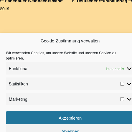
Rabenauer Weihnachtsmarkt
6. Deutscher Stuhlbauertag
2019
Cookie-Zustimmung verwalten
Wir verwenden Cookies, um unsere Website und unseren Service zu
Deutsches Stuhlbaumuseum Rabenau/Sachsen · Lindenstraße 2 ·
optimieren.
01734 Rabenau · Tel. 0351/6413611 · Fax 0351/65260611 ·
Email
Funktional
Immer aktiv
Impressum
|
Datenschutz
|
Cookie-Richtlinien
Statistiken
Marketing
Akzeptieren
Ablehnen