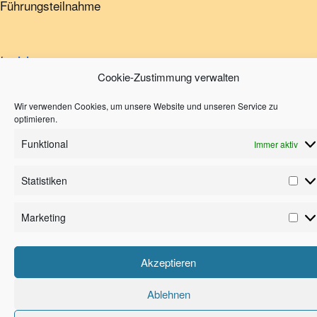
Führungsteilnahme
by
dsl
Cookie-Zustimmung verwalten
Ausstellungsführungen mit
Ausstellungsführungen mit Dr. I.
Wir verwenden Cookies, um unsere Website und unseren Service zu
Dr. I. Fuchs
Fuchs
optimieren.
Funktional
Immer aktiv
Statistiken
Marketing
Deutsches Stuhlbaumuseum Rabenau/Sachsen · Lindenstraße 2 ·
01734 Rabenau · Tel. 0351/6413611 · Fax 0351/65260611 ·
Email
Akzeptieren
Impressum
|
Datenschutz
|
Cookie-Richtlinien
Ablehnen